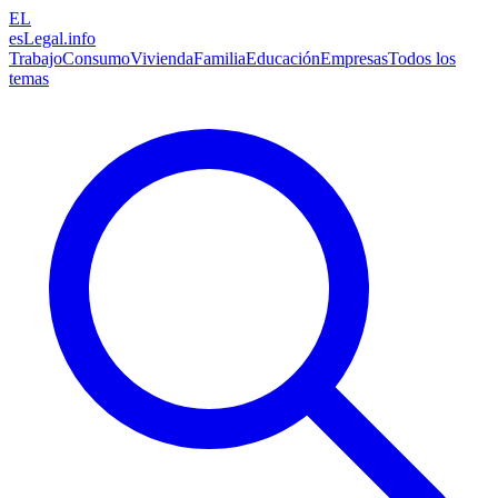
EL
esLegal
.info
Trabajo
Consumo
Vivienda
Familia
Educación
Empresas
Todos los
temas