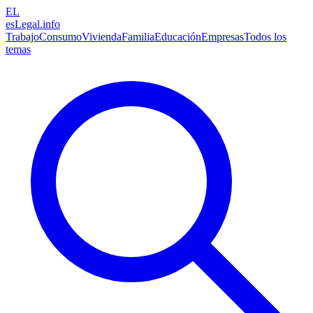
EL
esLegal
.info
Trabajo
Consumo
Vivienda
Familia
Educación
Empresas
Todos los
temas