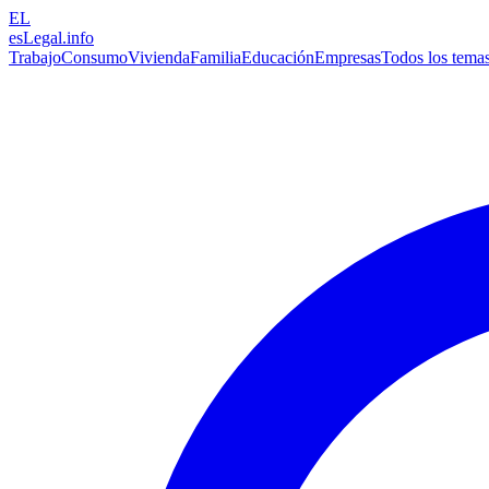
EL
esLegal
.info
Trabajo
Consumo
Vivienda
Familia
Educación
Empresas
Todos los tema