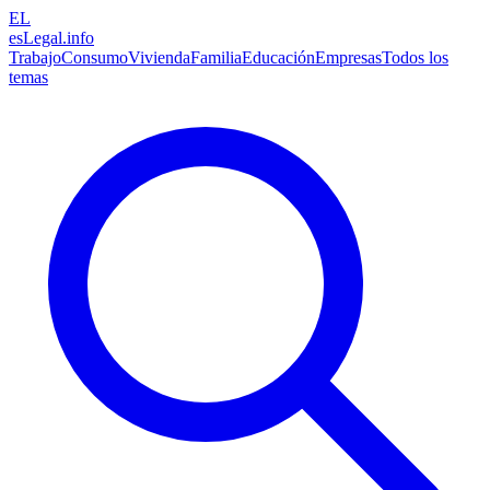
EL
esLegal
.info
Trabajo
Consumo
Vivienda
Familia
Educación
Empresas
Todos los
temas