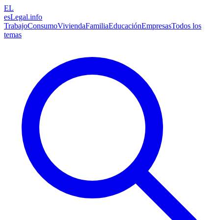
EL
esLegal
.info
Trabajo
Consumo
Vivienda
Familia
Educación
Empresas
Todos los
temas