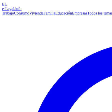
EL
esLegal
.info
Trabajo
Consumo
Vivienda
Familia
Educación
Empresas
Todos los tema