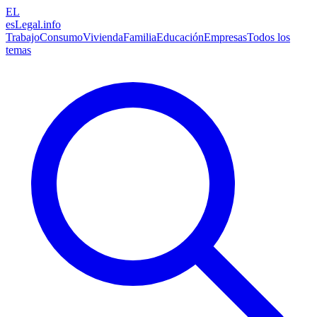
EL
esLegal
.info
Trabajo
Consumo
Vivienda
Familia
Educación
Empresas
Todos los
temas