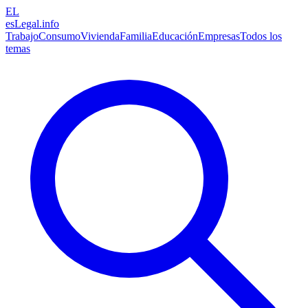
EL
esLegal
.info
Trabajo
Consumo
Vivienda
Familia
Educación
Empresas
Todos los
temas