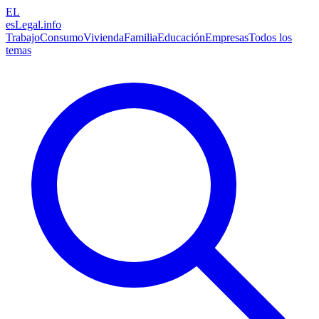
EL
esLegal
.info
Trabajo
Consumo
Vivienda
Familia
Educación
Empresas
Todos los
temas