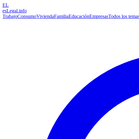
EL
esLegal
.info
Trabajo
Consumo
Vivienda
Familia
Educación
Empresas
Todos los tema