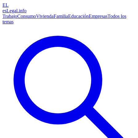
EL
esLegal
.info
Trabajo
Consumo
Vivienda
Familia
Educación
Empresas
Todos los
temas