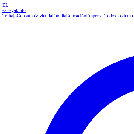
EL
esLegal
.info
Trabajo
Consumo
Vivienda
Familia
Educación
Empresas
Todos los tema