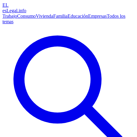
EL
esLegal
.info
Trabajo
Consumo
Vivienda
Familia
Educación
Empresas
Todos los
temas