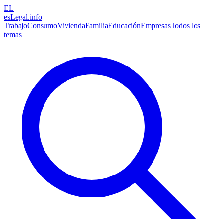
EL
esLegal
.info
Trabajo
Consumo
Vivienda
Familia
Educación
Empresas
Todos los
temas