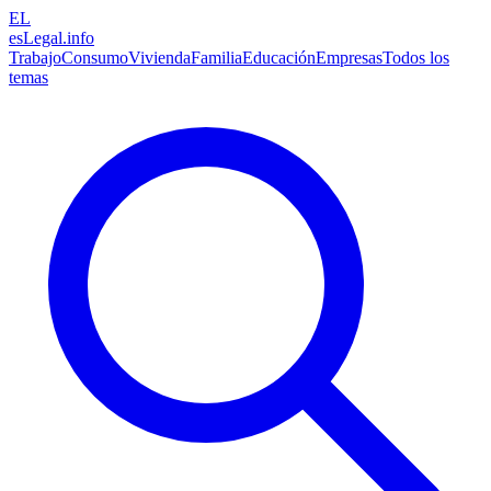
EL
esLegal
.info
Trabajo
Consumo
Vivienda
Familia
Educación
Empresas
Todos los
temas