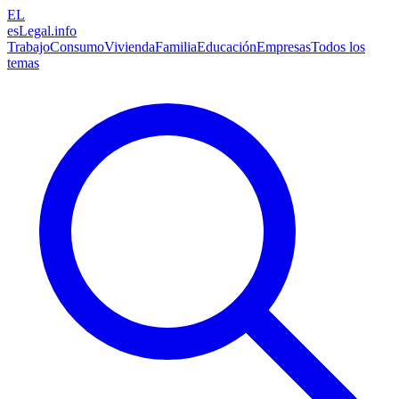
EL
esLegal
.info
Trabajo
Consumo
Vivienda
Familia
Educación
Empresas
Todos los
temas