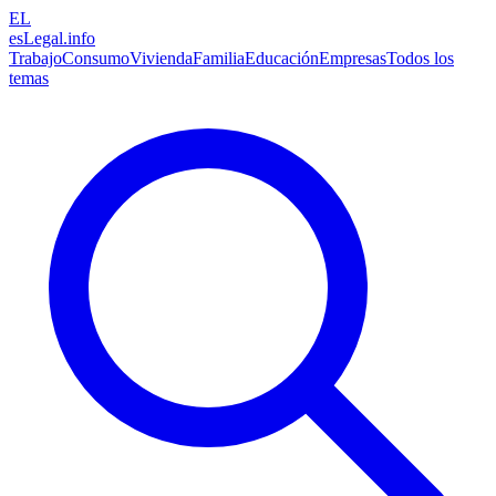
EL
esLegal
.info
Trabajo
Consumo
Vivienda
Familia
Educación
Empresas
Todos los
temas