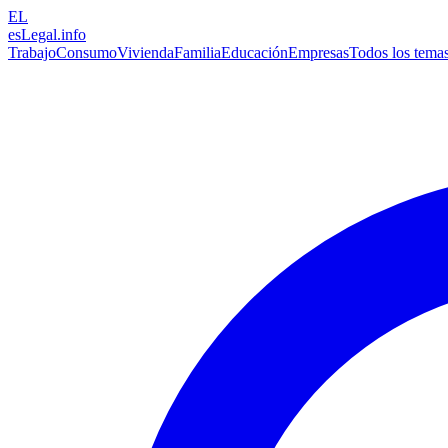
EL
esLegal
.info
Trabajo
Consumo
Vivienda
Familia
Educación
Empresas
Todos los tema