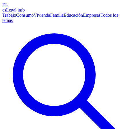
EL
esLegal
.info
Trabajo
Consumo
Vivienda
Familia
Educación
Empresas
Todos los
temas