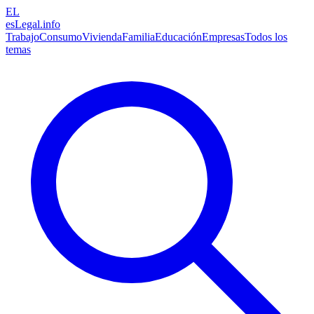
EL
esLegal
.info
Trabajo
Consumo
Vivienda
Familia
Educación
Empresas
Todos los
temas