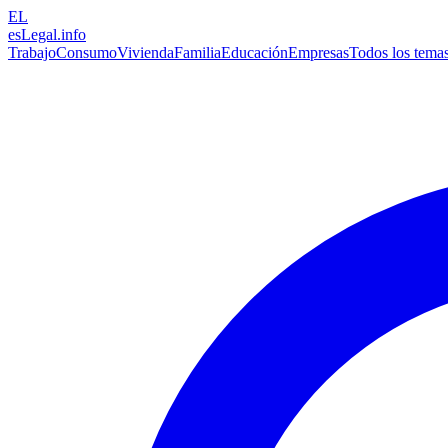
EL
esLegal
.info
Trabajo
Consumo
Vivienda
Familia
Educación
Empresas
Todos los tema