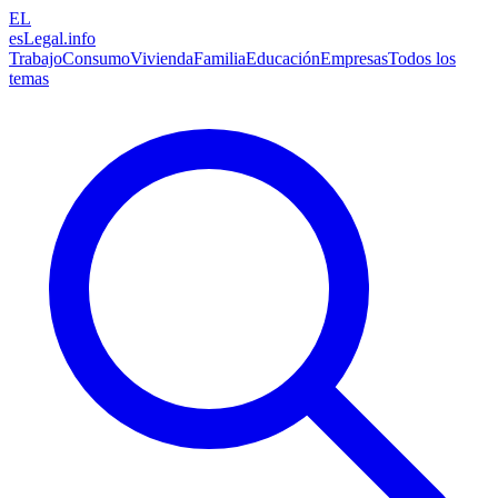
EL
esLegal
.info
Trabajo
Consumo
Vivienda
Familia
Educación
Empresas
Todos los
temas