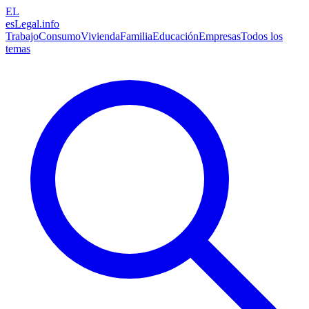
EL
esLegal
.info
Trabajo
Consumo
Vivienda
Familia
Educación
Empresas
Todos los
temas