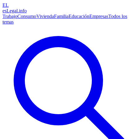
EL
esLegal
.info
Trabajo
Consumo
Vivienda
Familia
Educación
Empresas
Todos los
temas