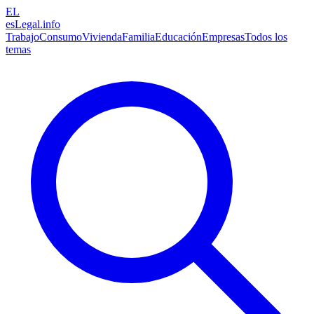
EL
esLegal
.info
Trabajo
Consumo
Vivienda
Familia
Educación
Empresas
Todos los
temas