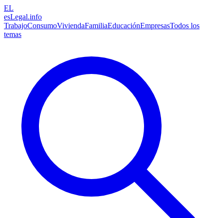
EL
esLegal
.info
Trabajo
Consumo
Vivienda
Familia
Educación
Empresas
Todos los
temas