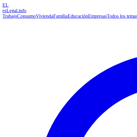
EL
esLegal
.info
Trabajo
Consumo
Vivienda
Familia
Educación
Empresas
Todos los tema