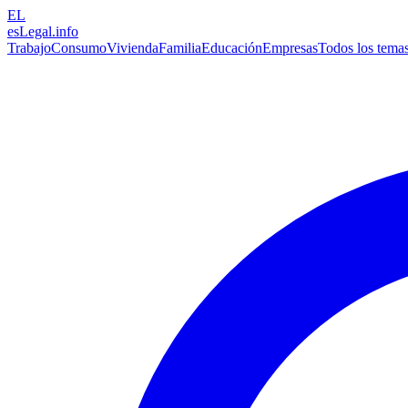
EL
esLegal
.info
Trabajo
Consumo
Vivienda
Familia
Educación
Empresas
Todos los tema