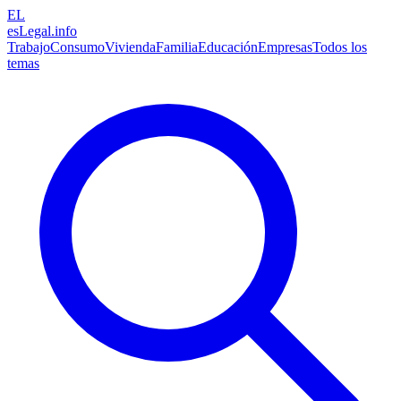
EL
esLegal
.info
Trabajo
Consumo
Vivienda
Familia
Educación
Empresas
Todos los
temas