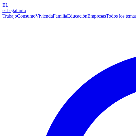
EL
esLegal
.info
Trabajo
Consumo
Vivienda
Familia
Educación
Empresas
Todos los tema