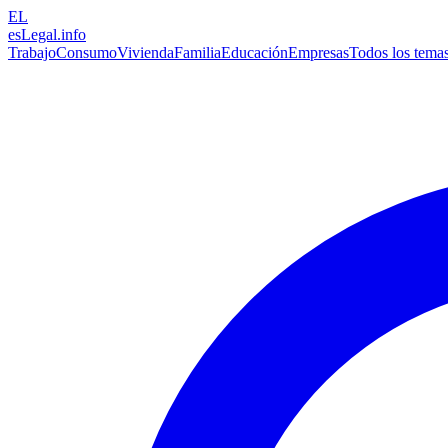
EL
esLegal
.info
Trabajo
Consumo
Vivienda
Familia
Educación
Empresas
Todos los tema