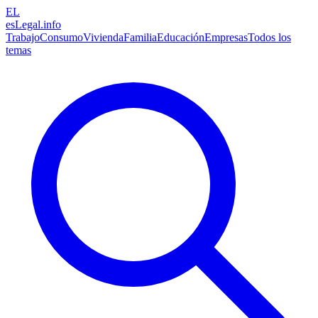
EL
esLegal
.info
Trabajo
Consumo
Vivienda
Familia
Educación
Empresas
Todos los
temas