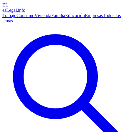
EL
esLegal
.info
Trabajo
Consumo
Vivienda
Familia
Educación
Empresas
Todos los
temas