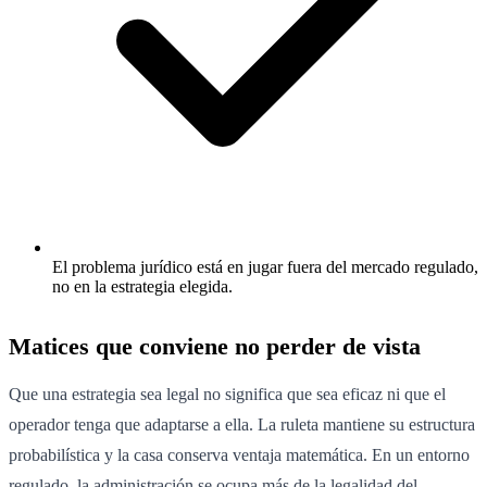
El problema jurídico está en jugar fuera del mercado regulado,
no en la estrategia elegida.
Matices que conviene no perder de vista
Que una estrategia sea legal no significa que sea eficaz ni que el
operador tenga que adaptarse a ella. La ruleta mantiene su estructura
probabilística y la casa conserva ventaja matemática. En un entorno
regulado, la administración se ocupa más de la legalidad del