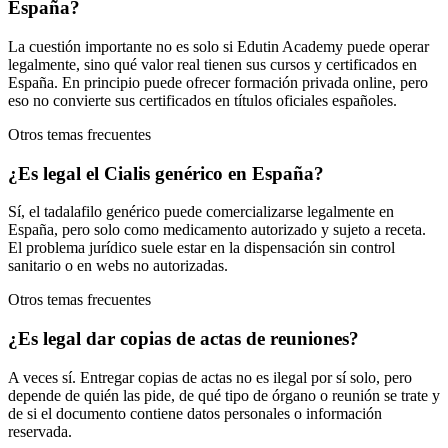
España?
La cuestión importante no es solo si Edutin Academy puede operar
legalmente, sino qué valor real tienen sus cursos y certificados en
España. En principio puede ofrecer formación privada online, pero
eso no convierte sus certificados en títulos oficiales españoles.
Otros temas frecuentes
¿Es legal el Cialis genérico en España?
Sí, el tadalafilo genérico puede comercializarse legalmente en
España, pero solo como medicamento autorizado y sujeto a receta.
El problema jurídico suele estar en la dispensación sin control
sanitario o en webs no autorizadas.
Otros temas frecuentes
¿Es legal dar copias de actas de reuniones?
A veces sí. Entregar copias de actas no es ilegal por sí solo, pero
depende de quién las pide, de qué tipo de órgano o reunión se trate y
de si el documento contiene datos personales o información
reservada.