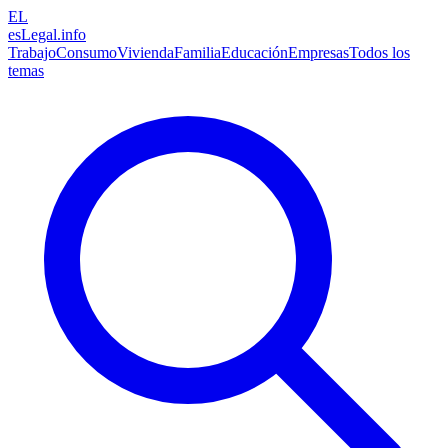
EL
esLegal
.info
Trabajo
Consumo
Vivienda
Familia
Educación
Empresas
Todos los
temas