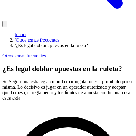
Inicio
/
Otros temas frecuentes
/
¿Es legal doblar apuestas en la ruleta?
Otros temas frecuentes
¿Es legal doblar apuestas en la ruleta?
Sí. Seguir una estrategia como la martingala no está prohibido por sí
misma. Lo decisivo es jugar en un operador autorizado y aceptar
que la mesa, el reglamento y los límites de apuesta condicionan esa
estrategia.