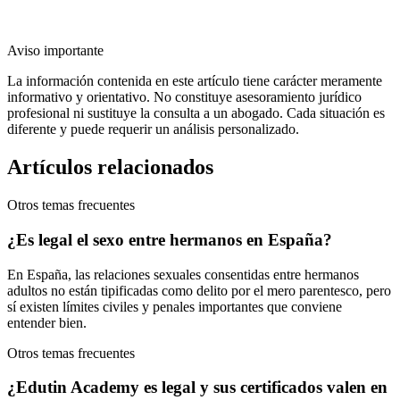
Aviso importante
La información contenida en este artículo tiene carácter meramente
informativo y orientativo. No constituye asesoramiento jurídico
profesional ni sustituye la consulta a un abogado. Cada situación es
diferente y puede requerir un análisis personalizado.
Artículos relacionados
Otros temas frecuentes
¿Es legal el sexo entre hermanos en España?
En España, las relaciones sexuales consentidas entre hermanos
adultos no están tipificadas como delito por el mero parentesco, pero
sí existen límites civiles y penales importantes que conviene
entender bien.
Otros temas frecuentes
¿Edutin Academy es legal y sus certificados valen en