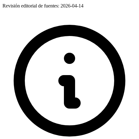
Revisión editorial de fuentes:
2026-04-14