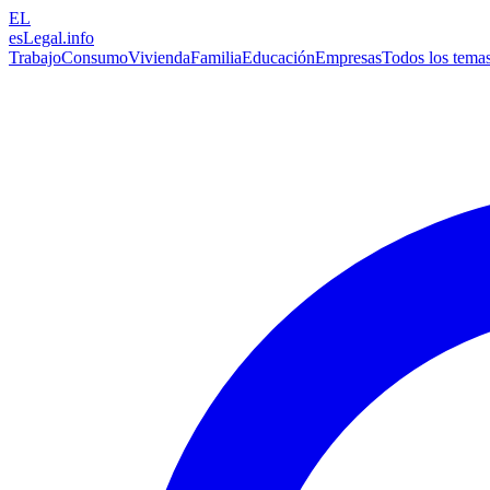
EL
esLegal
.info
Trabajo
Consumo
Vivienda
Familia
Educación
Empresas
Todos los tema