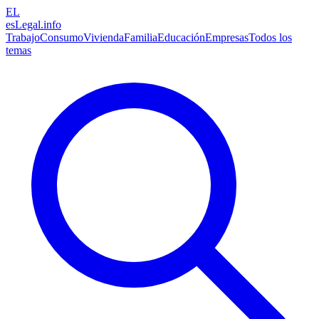
EL
esLegal
.info
Trabajo
Consumo
Vivienda
Familia
Educación
Empresas
Todos los
temas