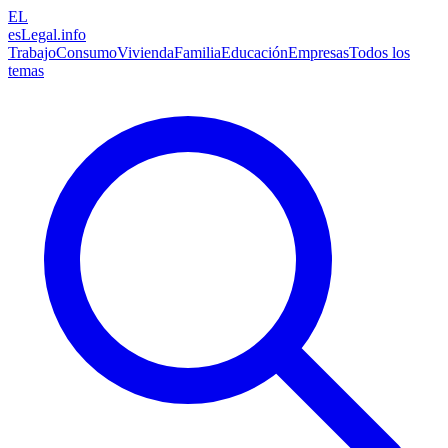
EL
esLegal
.info
Trabajo
Consumo
Vivienda
Familia
Educación
Empresas
Todos los
temas