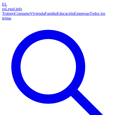
EL
esLegal
.info
Trabajo
Consumo
Vivienda
Familia
Educación
Empresas
Todos los
temas