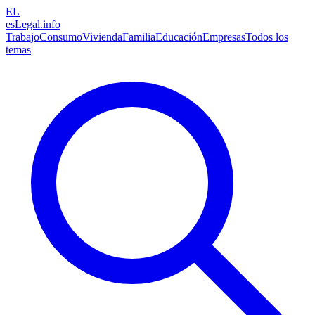
EL
esLegal
.info
Trabajo
Consumo
Vivienda
Familia
Educación
Empresas
Todos los
temas