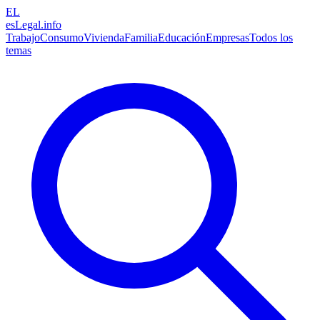
EL
esLegal
.info
Trabajo
Consumo
Vivienda
Familia
Educación
Empresas
Todos los
temas