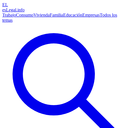
EL
esLegal
.info
Trabajo
Consumo
Vivienda
Familia
Educación
Empresas
Todos los
temas