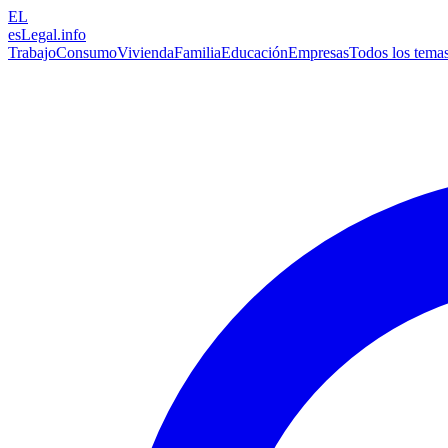
EL
esLegal
.info
Trabajo
Consumo
Vivienda
Familia
Educación
Empresas
Todos los tema