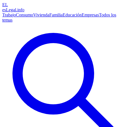
EL
esLegal
.info
Trabajo
Consumo
Vivienda
Familia
Educación
Empresas
Todos los
temas