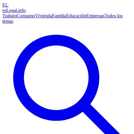
EL
esLegal
.info
Trabajo
Consumo
Vivienda
Familia
Educación
Empresas
Todos los
temas