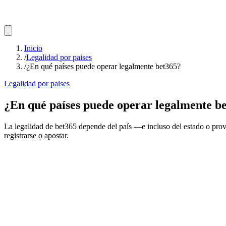
Inicio
/
Legalidad por paises
/
¿En qué países puede operar legalmente bet365?
Legalidad por paises
¿En qué países puede operar legalmente b
La legalidad de bet365 depende del país —e incluso del estado o provi
registrarse o apostar.