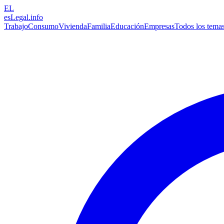
EL
esLegal
.info
Trabajo
Consumo
Vivienda
Familia
Educación
Empresas
Todos los tema