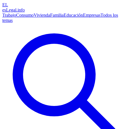
EL
esLegal
.info
Trabajo
Consumo
Vivienda
Familia
Educación
Empresas
Todos los
temas