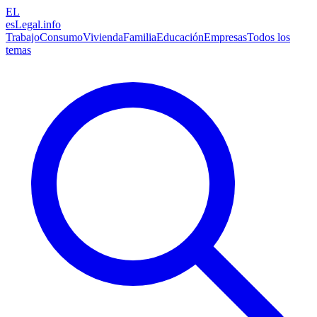
EL
esLegal
.info
Trabajo
Consumo
Vivienda
Familia
Educación
Empresas
Todos los
temas