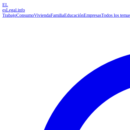
EL
esLegal
.info
Trabajo
Consumo
Vivienda
Familia
Educación
Empresas
Todos los tema