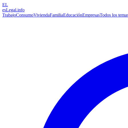
EL
esLegal
.info
Trabajo
Consumo
Vivienda
Familia
Educación
Empresas
Todos los tema