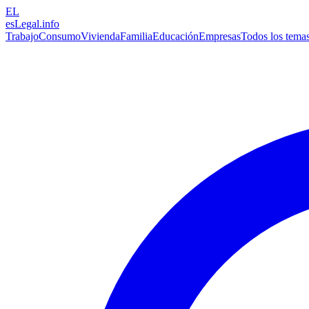
EL
esLegal
.info
Trabajo
Consumo
Vivienda
Familia
Educación
Empresas
Todos los tema